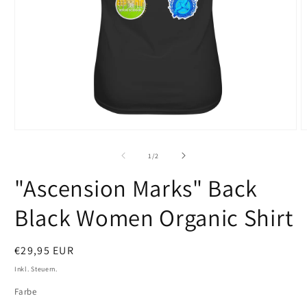
Medien
M
1
2
in
i
von
1
/
2
Modal
M
öffnen
ö
"Ascension Marks" Back
Black Women Organic Shirt
Normaler
€29,95 EUR
Preis
Inkl. Steuern.
Farbe