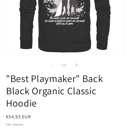
Medien
M
1
2
in
i
von
1
/
3
Modal
M
öffnen
ö
"Best Playmaker" Back
Black Organic Classic
Hoodie
Normaler
€54,95 EUR
Preis
Inkl. Steuern.