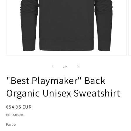
Medien
M
1
2
in
i
von
1
/
4
Modal
M
öffnen
ö
"Best Playmaker" Back
Organic Unisex Sweatshirt
Normaler
€54,95 EUR
Preis
Inkl. Steuern.
Farbe