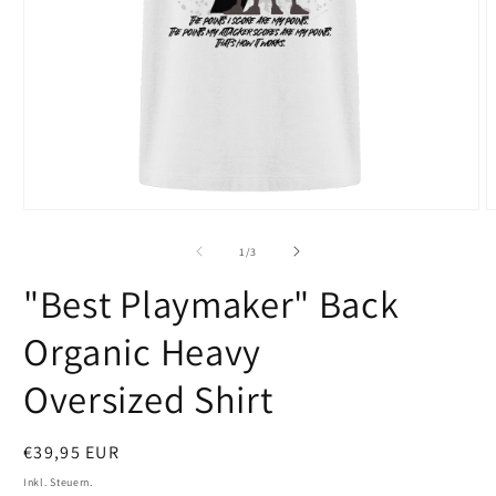
Medien
M
1
2
in
i
von
1
/
3
Modal
M
öffnen
ö
"Best Playmaker" Back
Organic Heavy
Oversized Shirt
Normaler
€39,95 EUR
Preis
Inkl. Steuern.