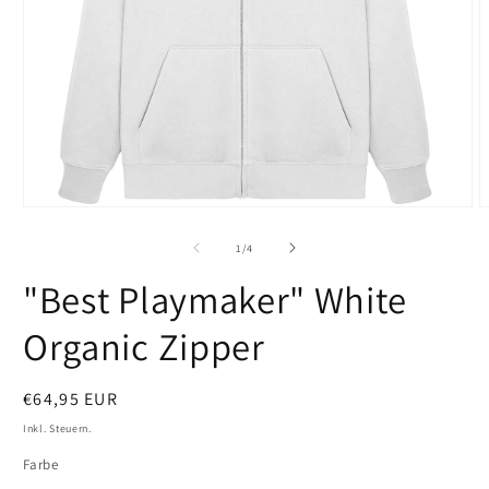
Medien
M
1
2
in
i
von
1
/
4
Modal
M
öffnen
ö
"Best Playmaker" White
Organic Zipper
Normaler
€64,95 EUR
Preis
Inkl. Steuern.
Farbe