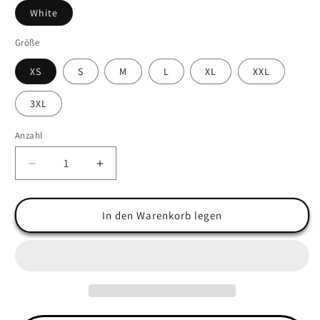
White
Größe
XS
S
M
L
XL
XXL
3XL
Anzahl
Anzahl
Verringere
Erhöhe
die
die
Menge
Menge
für
für
In den Warenkorb legen
&quot;Best
&quot;Best
Playmaker&quot;
Playmaker&quot;
White
White
Organic
Organic
Zipper
Zipper