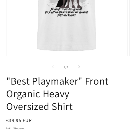
Medien
M
1
2
in
i
von
1
/
3
Modal
M
öffnen
ö
"Best Playmaker" Front
Organic Heavy
Oversized Shirt
Normaler
€39,95 EUR
Preis
Inkl. Steuern.