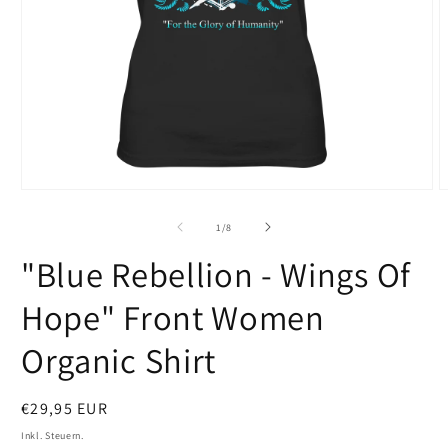
Medien
M
1
2
in
i
von
1
/
8
Modal
M
öffnen
ö
"Blue Rebellion - Wings Of
Hope" Front Women
Organic Shirt
Normaler
€29,95 EUR
Preis
Inkl. Steuern.