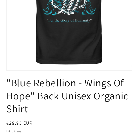
Medien
1
"Blue Rebellion - Wings Of
in
Modal
öffnen
Hope" Back Unisex Organic
Shirt
Normaler
€29,95 EUR
Preis
Inkl. Steuern.