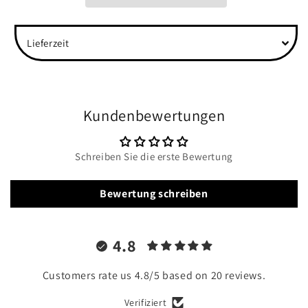
Hope&quot;
Hope&quot;
Back
Back
Lieferzeit
Unisex
Unisex
Organic
Organic
Shirt
Shirt
Kundenbewertungen
Schreiben Sie die erste Bewertung
Bewertung schreiben
4.8
Customers rate us 4.8/5 based on 20 reviews.
Verifiziert