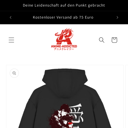
Direkt
Deine Leidenschaft auf den Punkt gebracht
zum
Inhalt
Kostenloser Versand ab 75 Euro
Warenkorb
oduktinformationen
ringen