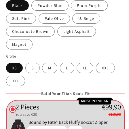
Black
Powder Blue
Plum Purple
Soft Pink
Pale Olive
U. Beige
Chocoloate Brown
Light Asphalt
Magnet
Größe
XS
S
M
L
XL
XXL
3XL
Build Your Titan Souls Fit
MOST POPULAR
2 Pieces
€99,90
You save €20
€119,90
"Bound by Fate" Back Fluffy Boxcut Zipper