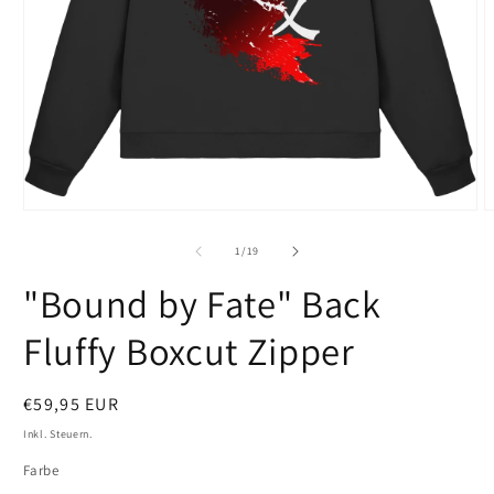
Medien
M
1
2
in
i
von
1
/
19
Modal
M
öffnen
ö
"Bound by Fate" Back
Fluffy Boxcut Zipper
Normaler
€59,95 EUR
Preis
Inkl. Steuern.
Farbe