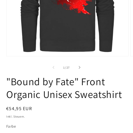
Medien
M
1
2
in
i
von
1
/
27
Modal
M
öffnen
ö
"Bound by Fate" Front
Organic Unisex Sweatshirt
Normaler
€54,95 EUR
Preis
Inkl. Steuern.
Farbe