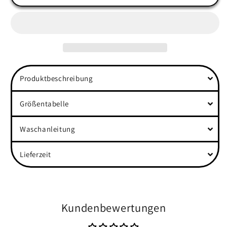
&quot;Bound
&quot;Bound
by
by
Fate&quot;
Fate&quot;
Front
Front
Organic
Organic
Unisex
Unisex
Sweatshirt
Sweatshirt
Produktbeschreibung
Größentabelle
Waschanleitung
Lieferzeit
Kundenbewertungen