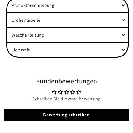
Produktbeschreibung
Sleeves
Sleeves
Shirt
Shirt
Größentabelle
Waschanleitung
Lieferzeit
Kundenbewertungen
Schreiben Sie die erste Bewertung
Bewertung schreiben