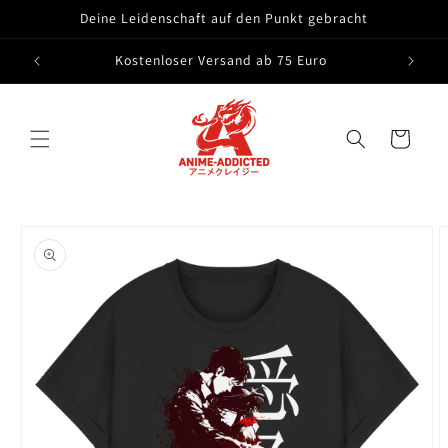
Direkt
Deine Leidenschaft auf den Punkt gebracht
zum
Inhalt
Kostenloser Versand ab 75 Euro
Warenkorb
oduktinformationen
ringen