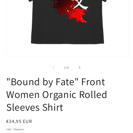
Medien
M
1
2
in
i
von
1
/
4
Modal
M
öffnen
ö
"Bound by Fate" Front
Women Organic Rolled
Sleeves Shirt
Normaler
€34,95 EUR
Preis
Inkl. Steuern.