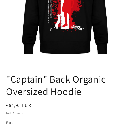
Medien
1
"Captain" Back Organic
in
Modal
öffnen
Oversized Hoodie
Normaler
€64,95 EUR
Preis
Inkl. Steuern.
Farbe