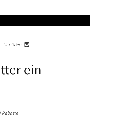
Verifiziert
tter ein
d Rabatte