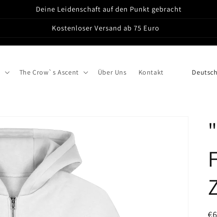
Deine Leidenschaft auf den Punkt gebracht
Kostenloser Versand ab 75 Euro
L
s
The Crow`s Ascent
Über Uns
Kontakt
a
n
d
/
R
e
g
i
N
€