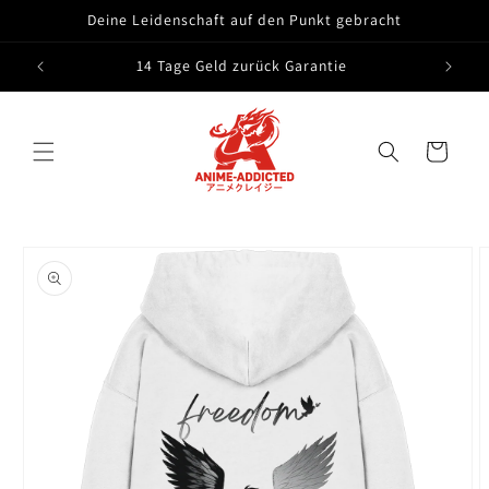
Direkt
Deine Leidenschaft auf den Punkt gebracht
zum
Inhalt
14 Tage Geld zurück Garantie
Warenkorb
oduktinformationen
ringen