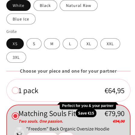
White
Black
Natural Raw
Blue Ice
Größe
XS
S
M
L
XL
XXL
3XL
Choose your piece and one for your partner
1 pack
€64,95
Perfect for you & your partner
Matching Souls Fit
€79,90
Save €15
Two souls. One passion.
€94,90
"Freedom" Back Organic Oversize Hoodie