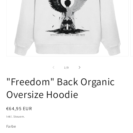
Medien
M
1
2
in
i
von
1
/
9
Modal
M
öffnen
ö
"Freedom" Back Organic
Oversize Hoodie
Normaler
€64,95 EUR
Preis
Inkl. Steuern.
Farbe