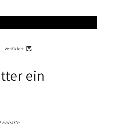
Verifiziert
tter ein
d Rabatte