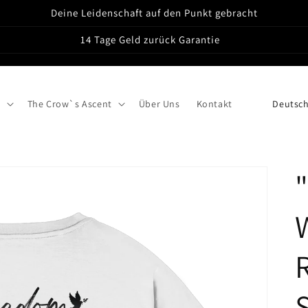
Deine Leidenschaft auf den Punkt gebracht
14 Tage Geld zurück Garantie
L
s
The Crow`s Ascent
Über Uns
Kontakt
a
n
d
/
R
e
g
i
S