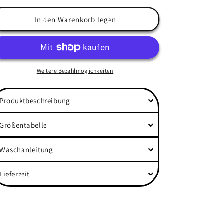
Menge
Menge
für
für
In den Warenkorb legen
&quot;Freedom&quot;
&quot;Freedom&quot;
Back
Back
Womens
Womens
Organic
Organic
Rolled
Rolled
Weitere Bezahlmöglichkeiten
Sleeves
Sleeves
Shirt
Shirt
Produktbeschreibung
Größentabelle
Waschanleitung
Lieferzeit