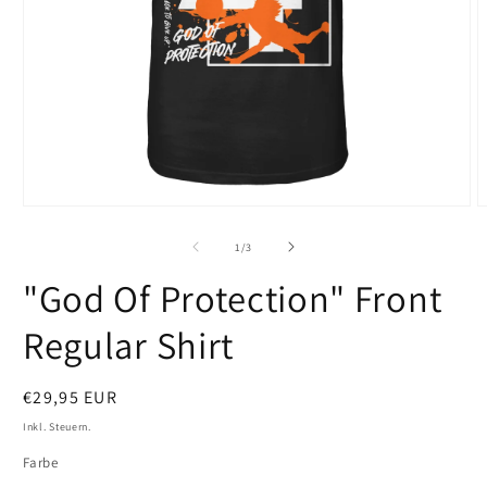
Medien
M
1
2
in
i
von
1
/
3
Modal
M
öffnen
ö
"God Of Protection" Front
Regular Shirt
Normaler
€29,95 EUR
Preis
Inkl. Steuern.
Farbe