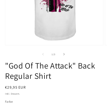
Medien
M
1
2
in
i
von
1
/
3
Modal
M
öffnen
ö
"God Of The Attack" Back
Regular Shirt
Normaler
€29,95 EUR
Preis
Inkl. Steuern.
Farbe