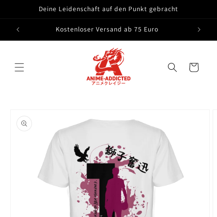
Direkt
Deine Leidenschaft auf den Punkt gebracht
zum
Inhalt
Kostenloser Versand ab 75 Euro
Warenkorb
oduktinformationen
ringen