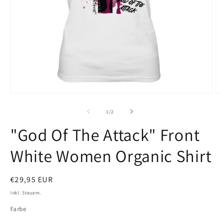
Medien
M
1
2
in
i
von
1
/
2
Modal
M
öffnen
ö
"God Of The Attack" Front
White Women Organic Shirt
Normaler
€29,95 EUR
Preis
Inkl. Steuern.
Farbe