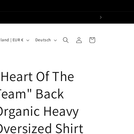
S
Einloggen
Warenkorb
Deutschland | EUR €
Deutsch
p
r
a
"Heart Of The
c
Team" Back
h
e
Organic Heavy
Oversized Shirt