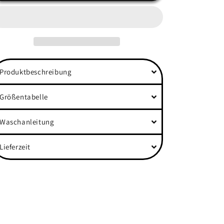
Of
Of
The
The
Team&quot;
Team&quot;
Back
Back
Organic
Organic
Heavy
Heavy
Produktbeschreibung
Oversized Shirt
Oversized Shirt
Größentabelle
Waschanleitung
Lieferzeit