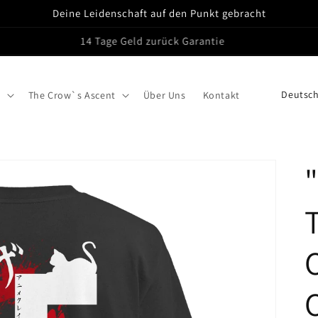
Deine Leidenschaft auf den Punkt gebracht
14 Tage Geld zurück Garantie
L
s
The Crow`s Ascent
Über Uns
Kontakt
a
n
d
/
R
e
g
i
o