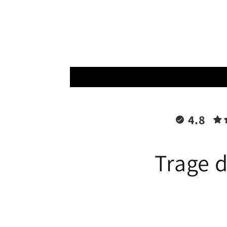
Modal
öffnen
4.8
Trage d