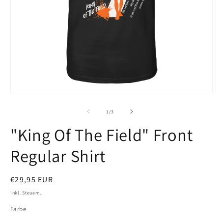
Medien
M
1
2
in
i
von
1
/
3
Modal
M
öffnen
ö
"King Of The Field" Front
Regular Shirt
Normaler
€29,95 EUR
Preis
Inkl. Steuern.
Farbe