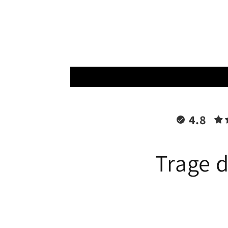
Modal
öffnen
4.8
Trage d