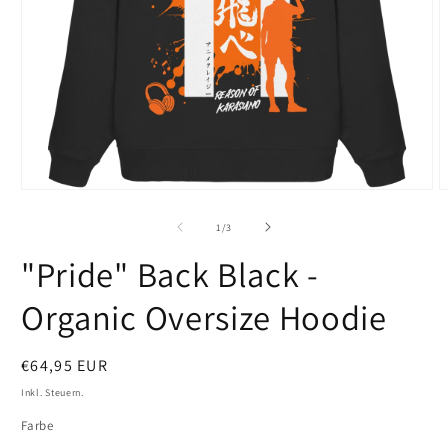
Medien
M
1
2
in
i
von
1
/
3
Modal
M
öffnen
ö
"Pride" Back Black -
Organic Oversize Hoodie
Normaler
€64,95 EUR
Preis
Inkl. Steuern.
Farbe