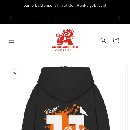
Direkt
Deine Leidenschaft auf den Punkt gebracht
zum
Inhalt
14 Tage Geld zurück Garantie
Warenkorb
oduktinformationen
ringen