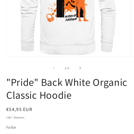
Medien
M
1
2
in
i
von
1
/
3
Modal
M
öffnen
ö
"Pride" Back White Organic
Classic Hoodie
Normaler
€54,95 EUR
Preis
Inkl. Steuern.
Farbe