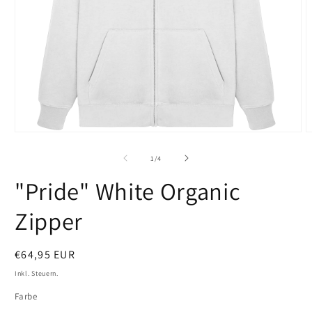
Medien
M
1
2
in
i
von
1
/
4
Modal
M
öffnen
ö
"Pride" White Organic
Zipper
Normaler
€64,95 EUR
Preis
Inkl. Steuern.
Farbe