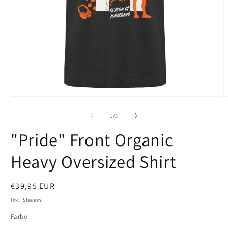
Medien
M
1
2
in
i
von
1
/
3
Modal
M
öffnen
ö
"Pride" Front Organic
Heavy Oversized Shirt
Normaler
€39,95 EUR
Preis
Inkl. Steuern.
Farbe