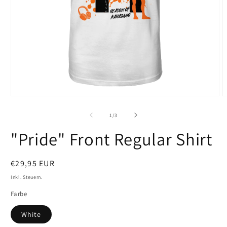
Medien
M
1
2
in
i
von
1
/
3
Modal
M
öffnen
ö
"Pride" Front Regular Shirt
Normaler
€29,95 EUR
Preis
Inkl. Steuern.
Farbe
White