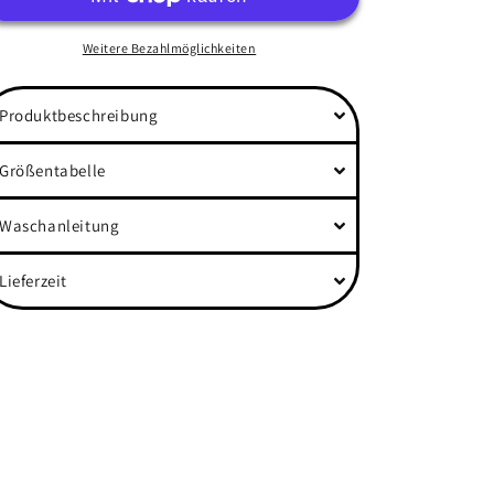
Heavy
Heavy
Oversized
Oversized
T-
T-
Weitere Bezahlmöglichkeiten
Shirt
Shirt
Produktbeschreibung
Größentabelle
Waschanleitung
Lieferzeit