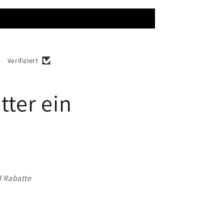
Verifiziert
tter ein
d Rabatte