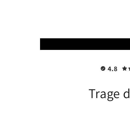
Modal
öffnen
4.8
Trage d