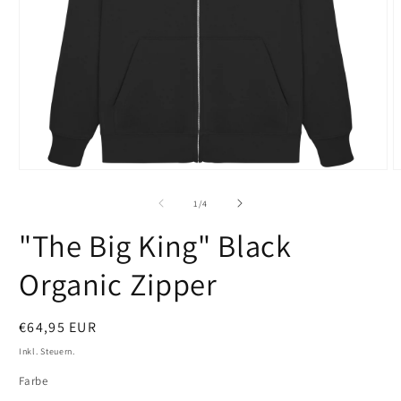
Medien
M
1
2
in
i
von
1
/
4
Modal
M
öffnen
ö
"The Big King" Black
Organic Zipper
Normaler
€64,95 EUR
Preis
Inkl. Steuern.
Farbe