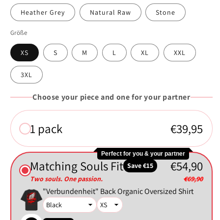
Heather Grey
Natural Raw
Stone
Größe
XS
S
M
L
XL
XXL
3XL
Choose your piece and one for your partner
1 pack
€39,95
Perfect for you & your partner
Matching Souls Fit
€54,90
Save €15
Two souls. One passion.
€69,90
"Verbundenheit" Back Organic Oversized Shirt