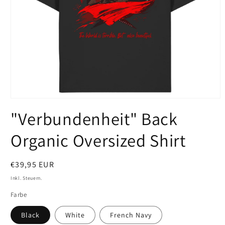
Medien
1
"Verbundenheit" Back
in
Modal
öffnen
Organic Oversized Shirt
Normaler
€39,95 EUR
Preis
Inkl. Steuern.
Farbe
Black
White
French Navy