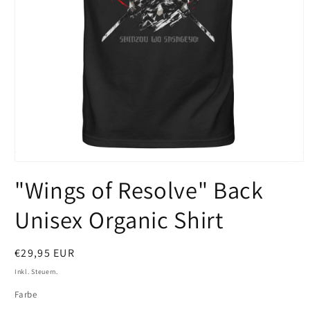
Medien
1
"Wings of Resolve" Back
in
Modal
öffnen
Unisex Organic Shirt
Normaler
€29,95 EUR
Preis
Inkl. Steuern.
Farbe