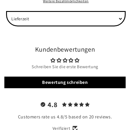
Unisex
Unisex
Weitere Bezahlmöglichkeiten
Organic
Organic
Shirt
Shirt
Lieferzeit
Kundenbewertungen
Schreiben Sie die erste Bewertung
Bewertung schreiben
4.8
Customers rate us 4.8/5 based on 20 reviews.
Verifiziert